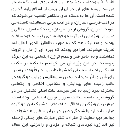
اطراف آن بوده است و شیوه­ای از حیات روحی است که به نظر
می­رسد ریشه های آن در ایران پیش از اسلام پایه گذاری
شده است. آن ها به دسته های مختلفی تقسیم می شوند که
در ادب فارسی «عیاران» و در ادب عربی «صعالیک» نامیده می
شوند. عیاران، گروهی از جوانمردان بودند که اصول اخلاقی و
مبارزاتی ویژه ای را برگزیده و جوانمردی را پیشه خود ساخته
بودند و صعالیک هم که به صورت «الفقیرُ الذی لا مالَ له»
تعریف می­شوند، افرادی بودند که بهره ای از مال و ثروت
نداشتند و به خاطر فقر و عدم توازن اجتماعی به این جرگه
پیوستند. در این پژوهش می کوشیم با تکیه بر مکتب
آمریکایی ادبیات تطبیقی که شرط تطبیق را صرفاً وجود زمینه­
های تأثیر و تاثّر نمی­داند، به بررسی مقایسه­ای این دو گروه در
قالب زمینه های پیدایش و مضامین اخلاقی و اجتماعی
مشترک بپردازیم. به نظر می­رسد علت اصلی تشکیل هر دو
گروه، نبود جامعه عدالت محور و توازن اجتماعی بوده است.
مهم ترین ویژگی­های اخلاقی و اجتماعی مشترک این دو گروه
عبارت اند از: بخشندگی؛ صبر در برابر سختی ها؛ شجاعت؛
جوانمردی؛ حمایت از فقرا؛ داشتن مهارت ­های جنگی ازجمله
تیر اندازی؛ نبردهای شبانه و دزدی و راهزنی. این مقاله