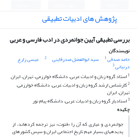
English
ورود به سامانه
ثبت نام
پژوهش های ادبیات تطبیقی
بررسی تطبیقی آیین جوانمردی در ادب فارسی و عربی
نویسندگان
2
1
حامد صدقی
سید ابوالفضل صدرقاینی
عیسی زارع
3
درنیانی
1
استاد گروه زبان و ادبیات عربی، دانشگاه خوارزمی، تهران، ایران
2
کارشناس ارشد گروه زبان و ادبیات عربی، دانشگاه خوارزمی،
تهران، ایران
3
استادیار گروه زبان و ادبیات عربی، دانشگاه پیام نور
چکیده
جوانمردی و عیاری که آن را «فتوت» نیز ترجمه کرده­اند، از
پدیده­های بسیار مهم تاریخ اجتماعی ایران و سپس کشورهای