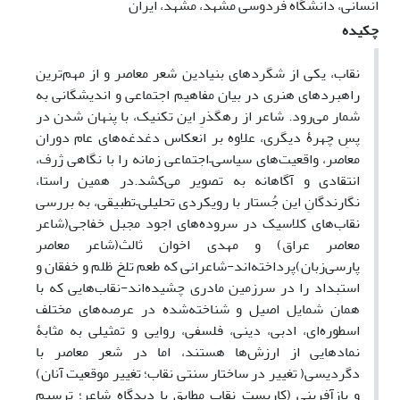
انسانی، دانشگاه فردوسی مشهد، مشهد، ایران
چکیده
نقاب، یکی از شگردهای بنیادین شعر معاصر و از مهم‌ترین
راهبردهای هنری در بیان مفاهیم اجتماعی و اندیشگانی به
شمار می‌رود. شاعر از رهگذرِ این تکنیک، با پنهان شدن در
پسِ چهرۀ دیگری، علاوه بر انعکاس دغدغه‌های عام دوران
معاصر، واقعیت‌های سیاسی–اجتماعی زمانه را با نگاهی ژرف،
انتقادی و آگاهانه به تصویر می‌کشد.در همین راستا،
نگارندگانِ این جُستار با رویکردی تحلیلی–تطبیقی، به بررسی
نقاب‌های کلاسیک در سروده‌های اجود مجبل خفاجی(شاعر
معاصر عراق) و مهدی اخوان ثالث(شاعر معاصر
پارسی‌زبان)پرداخته‌اند-شاعرانی که طعم تلخ ظلم و خفقان و
استبداد را در سرزمین مادری چشیده‌اند-نقاب‌هایی که با
همان شمایل اصیل و شناخته‌شده در عرصه‌های مختلف
اسطوره‌ای، ادبی، دینی، فلسفی، روایی و تمثیلی به مثابۀ
نمادهایی از ارزش‌ها هستند، اما در شعر معاصر با
دگردیسی( تغییر در ساختار سنتی نقاب؛ تغییر موقعیت آنان)
و بازآفرینی (کاربست نقاب مطابق با دیدگاه شاعر؛ ترسیم