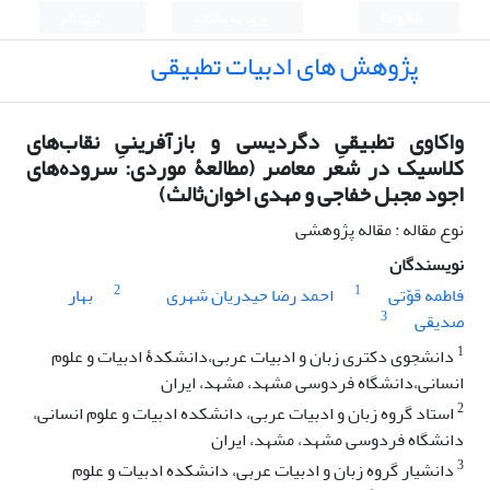
English
ورود به سامانه
ثبت نام
پژوهش های ادبیات تطبیقی
واکاوی تطبیقیِ دگردیسی و بازآفرینیِ نقاب‌های
کلاسیک در شعر معاصر (مطالعۀ موردی: سروده‌های
اجود مجبل خفاجی و مهدی اخوان‌ثالث)
نوع مقاله : مقاله پژوهشی
نویسندگان
2
1
فاطمه قوّتی
احمد رضا حیدریان شهری
بهار
3
صدیقی
1
دانشجوی دکتری زبان و ادبیات عربی،دانشکدۀ ادبیات و علوم
انسانی،دانشگاه فردوسی مشهد، مشهد، ایران
2
استاد گروه زبان و ادبیات عربی، دانشکده ادبیات و علوم انسانی،
دانشگاه فردوسی مشهد، مشهد، ایران
3
دانشیار گروه زبان و ادبیات عربی، دانشکده ادبیات و علوم