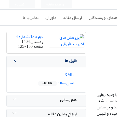
ورود به سامانه
ثبت نام
هنمای نویسندگان
ارسال مقاله
داوران
تماس با ما
دوره 13، شماره 4
زمستان 1404
صفحه
125-150
فایل ها
XML
اصل مقاله
606.8 K
ا جنبه روایی
هم رسانی
تبط است. شعر
تند و براساس
یده و تبیین
ارجاع به این مقاله