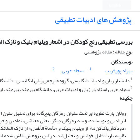
English
پژوهش های ادبیات تطبیقی
بررسی تطبیقی رنج کودکان در اشعار ویلیام بلیک و نازک الم
نوع مقاله : مقاله پژوهشی
نویسندگان
2
1
بهزاد پورقریب
سجاد عربی
1
دانشیار زبان و ادبیات انگلیسی، گروه مترجمی زبان انگلیسی ، دانشگاه مازندران، بابلسر
2
سجاد عربی استادیار زبان و ادبیات عربی، دانشگاه بیرجند، بیرجند، ایران. saja8@gmail.com
چکیده
رولان بارت نظریه‌ای تحت عنوان رمزگان پنج‌گانه برای تحلیل متون ا
اثر ادبی و نویسنده، و سه رمزگان دیگر، یعنی معنابُنی، نمادین و ف
«دودکش‌پاک‌کن‌ها» از ویلیام بلیک و «مأساة الأطفال» از نازک المل
نظریه بارت قابل خوانش و تحلیل‌اند. در این پژوهش تلاش شده اس