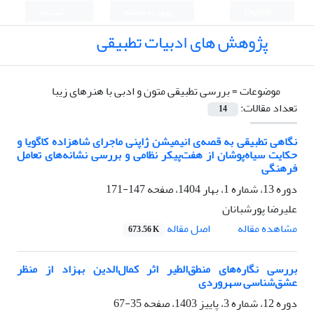
English
ورود به سامانه
ثبت نام
پژوهش های ادبیات تطبیقی
موضوعات =
بررسی تطبیقی متون و ادبی با هنرهای زیبا
تعداد مقالات:
14
نگاهی تطبیقی به قصه‌ی انیمیشن ژاپنی ماجرای شاهزاده کاگویا و
حکایت سیاه‌پوشان از هفت‌پیکر نظامی و بررسی نشانه‌های تعامل
فرهنگی
دوره 13، شماره 1، بهار 1404، صفحه
147-171
علیرضا پورشبانان
اصل مقاله
مشاهده مقاله
673.56 K
بررسی نگاره‌‌های منطق‌الطیر اثر کمال‌الدین بهزاد از منظر
عشق‌شناسی سهروردی
دوره 12، شماره 3، پاییز 1403، صفحه
35-67