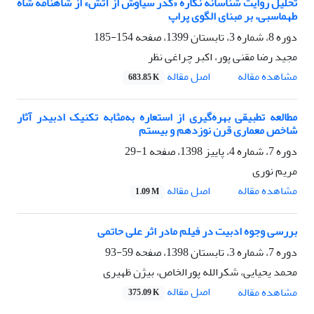
تحلیل روایت شناسانه نگاره «گذر سیاوش از آتش» از شاهنامه شاه
طهماسبی، بر مبنای الگوی پراپ
دوره 8، شماره 3، تابستان 1399، صفحه
154-185
مجید رضا مقنی پور، اکبر چراغی نظر
اصل مقاله
مشاهده مقاله
683.85 K
مطالعه تطبیقی بهره‌گیری از استعاره به‌مثابه تکنیک ادبیدر آثار
شاخص معماری قرن نوزدهم و بیستم
دوره 7، شماره 4، پاییز 1398، صفحه
1-29
مریم نوری
اصل مقاله
مشاهده مقاله
1.09 M
بررسی وجوه ادبیت در فیلم مادر اثر علی حاتمی
دوره 7، شماره 3، تابستان 1398، صفحه
59-93
محمد یحیایی، شکرالله پورالخاص، بیژن ظهیری
اصل مقاله
مشاهده مقاله
375.09 K