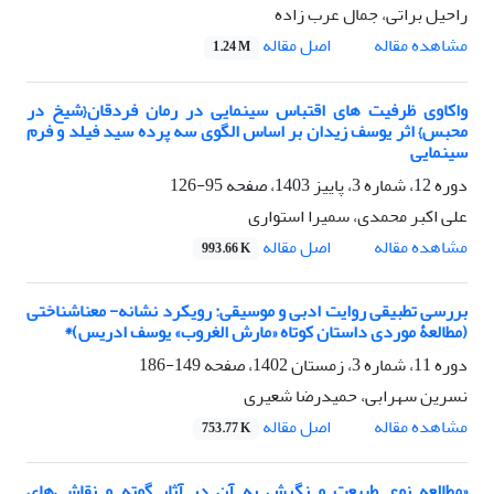
راحیل براتی، جمال عرب زاده
اصل مقاله
مشاهده مقاله
1.24 M
واکاوی ظرفیت های اقتباس سینمایی در رمان فردقان{شیخ در
محبس} اثر یوسف زیدان بر اساس الگوی سه پرده سید فیلد و فرم
سینمایی
دوره 12، شماره 3، پاییز 1403، صفحه
95-126
علی اکبر محمدی، سمیرا استواری
اصل مقاله
مشاهده مقاله
993.66 K
بررسی تطبیقی روایت ادبی و موسیقی: رویکرد نشانه- معناشناختی
(مطالعۀ موردی داستان کوتاه «مارش الغروب» یوسف ادریس)*
دوره 11، شماره 3، زمستان 1402، صفحه
149-186
نسرین سهرابی، حمیدرضا شعیری
اصل مقاله
مشاهده مقاله
753.77 K
«مطالعه نوع طبیعت و نگرش به آن در آثار گوته و نقاشی‌های