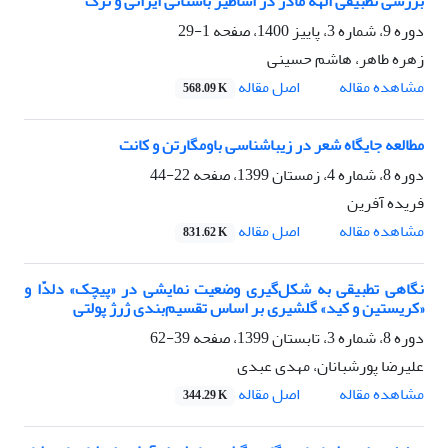
بررسی تطبیقی الهه مادر در اساطیر باستانی ایرانی و ترک
دوره 9، شماره 3، پاییز 1400، صفحه
1-29
زهره طاهر، هاشم حسینی
اصل مقاله
مشاهده مقاله
568.09 K
مطالعه جایگاه شعر در زیباشناسی باومگارتن و کانت
دوره 8، شماره 4، زمستان 1399، صفحه
22-44
فریده آفرین
اصل مقاله
مشاهده مقاله
831.62 K
نگاهی تطبیقی به شکل‌گیری وضعیت نمایشی در «پیچک» دلدّا و
«کریستین و کید» گلشیری بر اساس تقسیم‌بندی ژرژ پولتی
دوره 8، شماره 3، تابستان 1399، صفحه
39-62
علیرضا پورشبانان، مهدی عبدی
اصل مقاله
مشاهده مقاله
344.29 K