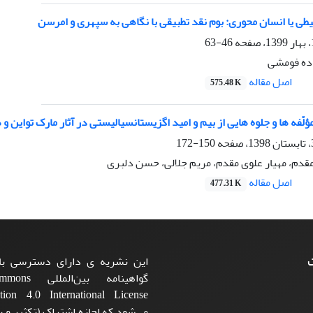
ی یا انسان محوری: بوم نقد تطبیقی با نگاهی به سپهری و امرسن
46-63
زاده فومشی
اصل مقاله
575.48 K
لّفه ها و جلوه هایی از بیم و امید اگزیستانسیالیستی در آثار مارک تواین 
150-172
قدم، مهیار علوی مقدم، مریم جلالی، حسن دلبری
اصل مقاله
477.31 K
ت
این نشریه ی دارای دسترسی باز
گواهینامه بی
می‌شود که اجازه اشتراک (تکثیر و با