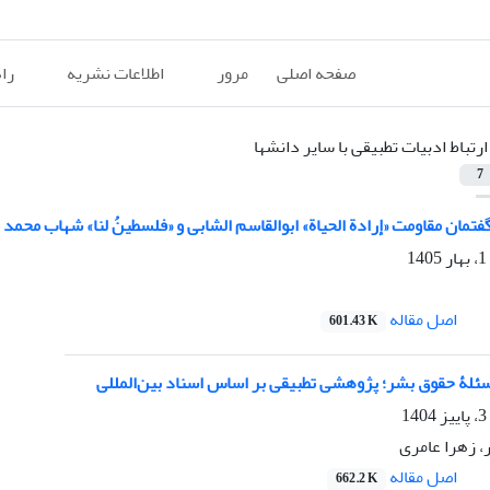
صفحه اصلی
مرور
اطلاعات نشریه
را
ارتباط ادبیات تطبیقی با سایر دانشها
7
تمان مقاومت «إرادة الحیاة» ابوالقاسم الشابی و «فلسطینُ لنا» شهاب محمد
اصل مقاله
601.43 K
سئلۀ حقوق بشر؛ پژوهشی تطبیقی بر اساس اسناد بین‌المللی
، زهرا عامری
اصل مقاله
662.2 K