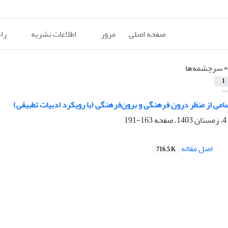
صفحه اصلی
مرور
اطلاعات نشریه
را
=
سرچشمه‌ها
1
می از منظر درون فرهنگی و برون‌فرهنگی (با رویکرد ادبیات تطبیقی)
163-191
اصل مقاله
716.5 K