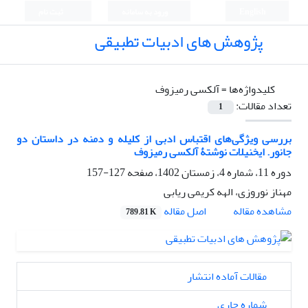
English
ورود به سامانه
ثبت نام
پژوهش های ادبیات تطبیقی
کلیدواژه‌ها =
آلکسی رمیزوف
تعداد مقالات:
1
بررسی ویژگی‌های اقتباس ادبی از کلیله و دمنه در داستان دو
جانور. ایخنیلات نوشتۀ آلکسی رمیزوف
دوره 11، شماره 4، زمستان 1402، صفحه
127-157
مهناز نوروزی، الهه کریمی ریابی
اصل مقاله
مشاهده مقاله
789.81 K
مقالات آماده انتشار
شماره جاری