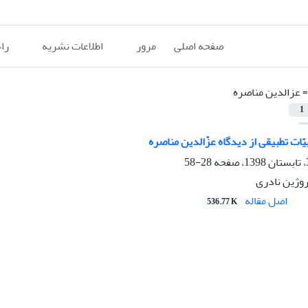
صفحه اصلی
مرور
اطلاعات نشریه
را
=
عزالدین مناصره
1
ّات تطبیقی از دیدگاه عزّالدین مناصره
28-58
روژین نادری
اصل مقاله
536.77 K