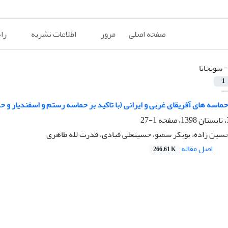
صفحه اصلی
مرور
اطلاعات نشریه
را
=
سونجاتا
1
ماسه های آفریقای غربی و ایرانی (با تاکید بر حماسه رستم و اسفندیار و 
1-27
سین زاده، بوبکر سمبو، حسینعلی قبادی، قدرت لله طاهری
اصل مقاله
266.61 K