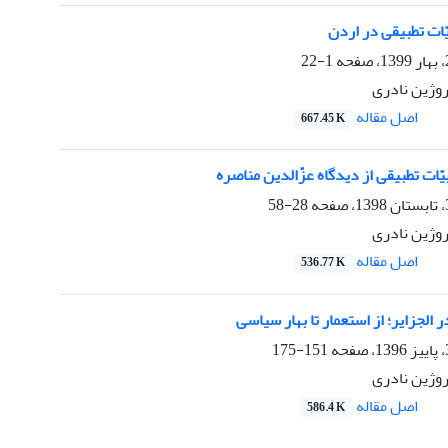
یّات تطبیقی در اردن
1-22
روژین نادری
اصل مقاله
667.45 K
ّات تطبیقی از دیدگاه عزّالدین مناصره
28-58
روژین نادری
اصل مقاله
536.77 K
ر الجزایر؛ از استعمار تا بهار سیاسی
151-175
روژین نادری
اصل مقاله
586.4 K