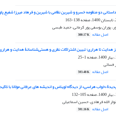
استانی دو منظومه خسرو و شیرین نظامی با شیرین و فرهاد میرزا شفیع پاوه
138-163
ر، پوران یوسفی پور کرمانی، حمید طبسی
اصل مقاله
300.17 K
ز هدایت تا هراری؛ تبیین اشتراکات نظری و هستی‌شناسانۀ هدایت و هراری
1-25
 فسائی
اصل مقاله
593.48 K
یدۀ «خواب هراسی» از دیدگاه لویناس و اندیشه های عرفانی مولانا با تاک
105-132
واز الله فرهادی، حسین اسماعیلی
اصل مقاله
591.16 K