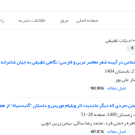
صفحه اصلی
مرور
اطلاعات نشریه
را
=
ادبیّات تطبیقی
8
جتماعی در آیینه شعر معاصر عربی و فارسی: نگاهی تطبیقی به جهان شاعرانه 
ز علی پور
اصل مقاله
902.98 K
ن «مردی که دیگر نخندید» اثر ویلیام موریس و داستان "گنبدسیاه" از هفت
28-51
اهره رحمتی فرد، محمد رضا ساکی، بهمن زرین جویی
اصل مقاله
487.87 K