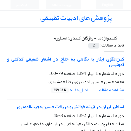
English
ورود به سامانه
ثبت نام
پژوهش های ادبیات تطبیقی
کلیدواژه‌ها =
واژگان کلیدی: اسطوره
تعداد مقالات:
2
کهن‌الگوی ایثار با نگاهی به حلاج در اشعار شفیعی کدکنی و
آدونیس
دوره 3، شماره 1، بهار 1394، صفحه
79-100
محمدحسن حسن زاده نیری، رضا جمشیدی
اصل مقاله
مشاهده مقاله
259.93 K
اساطیر ایران در آیینه خوانش و دریافت حسین مجیب‌المصری
دوره 1، شماره 1، بهار 1392، صفحه
3-46
میلاد جعفرپور، عبدالکریم شجاعی، مهیار علوی‌مقدم، عباس
محمدیان، ابراهیم استاجی