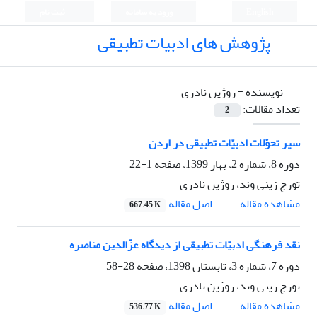
English
ورود به سامانه
ثبت نام
پژوهش های ادبیات تطبیقی
نویسنده =
روژین نادری
تعداد مقالات:
2
سیر تحوّلات ادبیّات تطبیقی در اردن
دوره 8، شماره 2، بهار 1399، صفحه
1-22
تورج زینی وند، روژین نادری
اصل مقاله
مشاهده مقاله
667.45 K
نقد فرهنگی ادبیّات تطبیقی از دیدگاه عزّالدین مناصره
دوره 7، شماره 3، تابستان 1398، صفحه
28-58
تورج زینی وند، روژین نادری
اصل مقاله
مشاهده مقاله
536.77 K