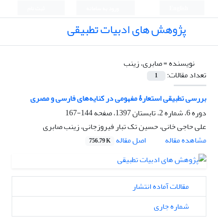
English
ورود به سامانه
ثبت نام
پژوهش های ادبیات تطبیقی
نویسنده =
صابری، زینب
تعداد مقالات:
1
بررسی تطبیقی استعارۀ مفهومی در کنایه‌های فارسی و مصری
دوره 6، شماره 2، تابستان 1397، صفحه
144-167
علی حاجی خانی، حسین تک تبار فیروزجانی، زینب صابری
اصل مقاله
مشاهده مقاله
756.79 K
مقالات آماده انتشار
شماره جاری