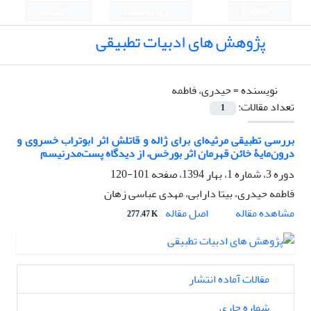
English
ورود به سامانه
ثبت نام
پژوهش های ادبیات تطبیقی
نویسنده =
حیدری، فاطمه
تعداد مقالات:
1
بررسی تطبیقی مرثیه‌ای برای ژاله و قاتلش اثر ابوتراب خسروی و
درون‌مایۀ خائن قهرمان اثر بورخس، از دیدگاه پست‌مدرنیسم
دوره 3، شماره 1، بهار 1394، صفحه
101-120
فاطمه حیدری، بیتا دارابی، مهدی عباسی زهان
اصل مقاله
مشاهده مقاله
277.47 K
مقالات آماده انتشار
شماره جاری